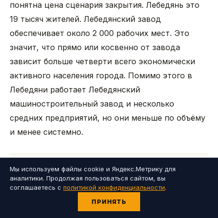
понятна цена сценария закрытия. Лебедянь это
19 тысяч жителей. Лебедянский завод
обеспечивает около 2 000 рабочих мест. Это
значит, что прямо или косвенно от завода
зависит больше четверти всего экономически
активного населения города. Помимо этого в
Лебедяни работает Лебедянский
машиностроительный завод и несколько
средних предприятий, но они меньше по объёму
и менее системно.
Мы используем файлы cookie и Яндекс.Метрику для
СЦЕНАРИЙ «ЗАВОД ЗАКРЫВАЕТСЯ»
аналитики. Продолжая пользоваться сайтом, вы
соглашаетесь с
политикой конфиденциальности
.
Около 2 000 рабочих мест исчезает. Часть
ПРИНЯТЬ
людей уезжает в Липецк или Москву, часть
остаётся без перспектив. Падают доходы