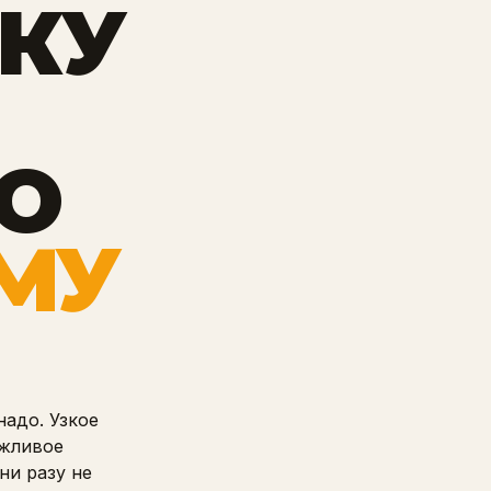
КУ
О
МУ
надо. Узкое
ежливое
ни разу не