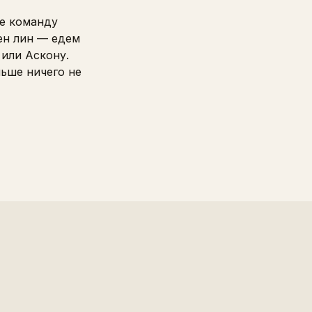
те команду
ен лин — едем
или Аскону.
ьше ничего не