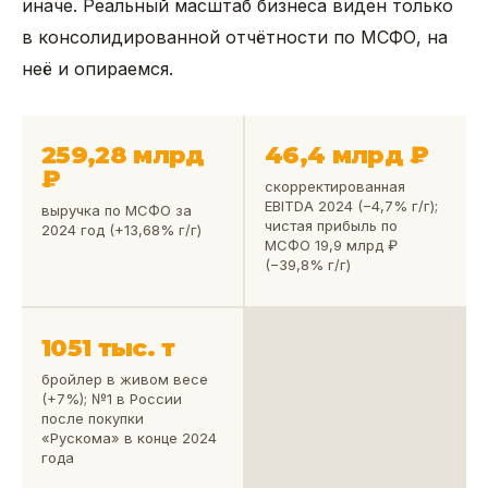
иначе. Реальный масштаб бизнеса виден только
в консолидированной отчётности по МСФО, на
неё и опираемся.
259,28 млрд
46,4 млрд ₽
₽
скорректированная
EBITDA 2024 (−4,7% г/г);
выручка по МСФО за
чистая прибыль по
2024 год (+13,68% г/г)
МСФО 19,9 млрд ₽
(−39,8% г/г)
1051 тыс. т
бройлер в живом весе
(+7%); №1 в России
после покупки
«Рускома» в конце 2024
года