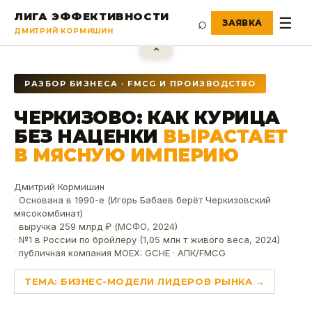
ЛИГА ЭФФЕКТИВНОСТИ
⌕
☰
ДМИТРИЙ КОРМИШИН
⌃
РАЗБОР БИЗНЕСА · FMCG И ПРОИЗВОДСТВО
ЧЕРКИЗОВО: КАК КУРИЦА
БЕЗ НАЦЕНКИ
ВЫРАСТАЕТ
В МЯСНУЮ ИМПЕРИЮ
Дмитрий Кормишин
Основана в 1990-е (Игорь Бабаев берёт Черкизовский
мясокомбинат)
выручка 259 млрд ₽ (МСФО, 2024)
№1 в России по бройлеру (1,05 млн т живого веса, 2024)
публичная компания MOEX: GCHE · АПК/FMCG
ТЕМА:
БИЗНЕС-МОДЕЛИ ЛИДЕРОВ РЫНКА
→