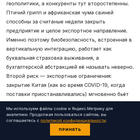
геополитики, а конкуренты тут второстепенны.
Птичий грипп и африканская чума свиней
способны за считаные недели закрыть
предприятие и целое экспортное направление.
Именно поэтому биобезопасность, встроенная в
вертикальную интеграцию, работает как
буквальная страховка выживания, а
бухгалтерской абстракцией её называть неверно.
Второй риск — экспортные ограничения:
закрытие Китая (как во время COVID-19, когда
поставки приостанавливались) мгновенно бьёт
по самому маржинальному каналу.
Мы используем файлы cookie и Яндекс.Метрику для
аналитики. Продолжая пользоваться сайтом, вы
Есть и отдельный вызов, который честно
соглашаетесь с
политикой конфиденциальности
.
признают даже маркетологи отрасли. Премиум-
ПРИНЯТЬ
стейки и «фермерские» истории, в которые