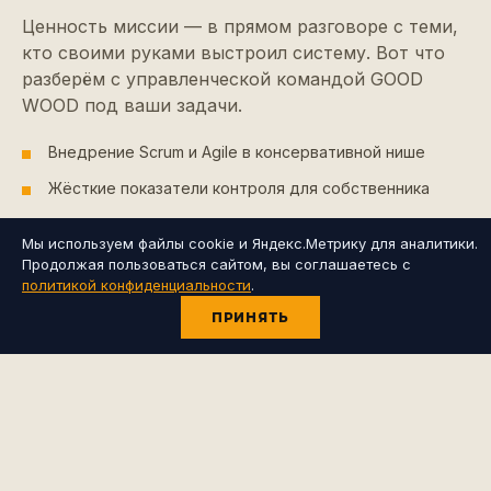
Ценность миссии — в прямом разговоре с теми,
кто своими руками выстроил систему. Вот что
разберём с управленческой командой GOOD
WOOD под ваши задачи.
Внедрение Scrum и Agile в консервативной нише
Жёсткие показатели контроля для собственника
Искусственное ограничение роста ради
Мы используем файлы cookie и Яндекс.Метрику для аналитики.
маржинальности
Продолжая пользоваться сайтом, вы соглашаетесь с
Дистанционное управление строительными
политикой конфиденциальности
.
процессами
ПРИНЯТЬ
Контроль качества на 300 объектах одновременно
Интеграция внешних подрядчиков в бизнес-цикл
Оцифровка процессов внутренними IT-
инструментами
Telegram-боты для ежедневных операционных задач