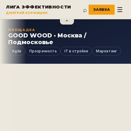
ЛИГА ЭФФЕКТИВНОСТИ
⌕
☰
ДМИТРИЙ КОРМИШИН
⌃
ПЛОЩАДКА
GOOD WOOD · Москва /
Подмосковье
Agile
Прозрачность
IT в стройке
Маркетинг