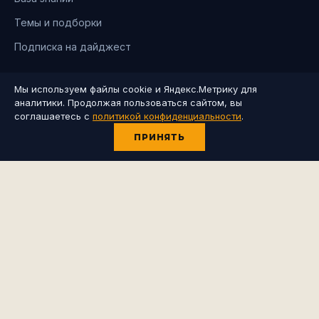
Темы и подборки
Подписка на дайджест
ПРАВОВОЕ
Мы используем файлы cookie и Яндекс.Метрику для
аналитики. Продолжая пользоваться сайтом, вы
Политика конфиденциальности
соглашаетесь с
политикой конфиденциальности
.
Согласие на обработку ПД
ПРИНЯТЬ
Согласие на рассылку
Договор оферты
СВЯЗЬ
Написать: @dmmission
Канал: @kormishinlive
Дзен: разборы компаний