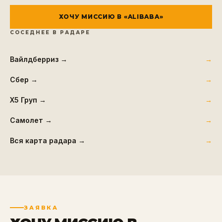
ХОЧУ МИССИЮ В «
ALIBABA
»
СОСЕДНЕЕ В РАДАРЕ
Вайлдберриз
→
Сбер
→
Х5 Груп
→
Самолет
→
Вся карта радара →
ЗАЯВКА