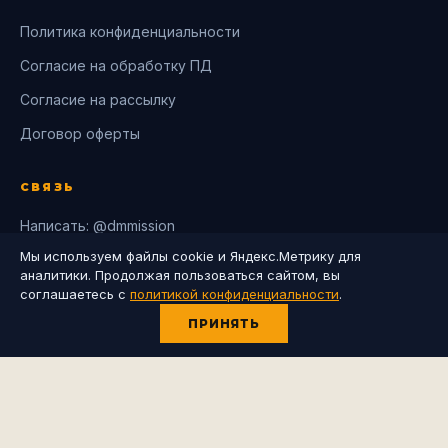
Политика конфиденциальности
Согласие на обработку ПД
Согласие на рассылку
Договор оферты
СВЯЗЬ
Написать: @dmmission
Мы используем файлы cookie и Яндекс.Метрику для
Канал: @kormishinlive
аналитики. Продолжая пользоваться сайтом, вы
Дзен: разборы компаний
соглашаетесь с
политикой конфиденциальности
.
ПРИНЯТЬ
kormishinaroza@gmail.com
‹
›
ЯНДЕКС
ГУД ВУД
ПОДПИСАТЬСЯ НА РАССЫЛКУ