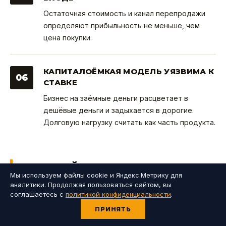
Остаточная стоимость и канал перепродажи
определяют прибыльность не меньше, чем
цена покупки.
КАПИТАЛОЁМКАЯ МОДЕЛЬ УЯЗВИМА К
06
СТАВКЕ
Бизнес на заёмные деньги расцветает в
дешёвые деньги и задыхается в дорогие.
Долговую нагрузку считать как часть продукта.
ГЛАВНЫЙ ВЫВОД: МОДЕЛЬ
Мы используем файлы cookie и Яндекс.Метрику для
ПОДСМОТРЕЛИ,
ВЫИГРЫШ В
аналитики. Продолжая пользоваться сайтом, вы
соглашаетесь с
политикой конфиденциальности
.
ИСПОЛНЕНИИ
ПРИНЯТЬ
Соберём нить. «Делимобиль» не изобрёл