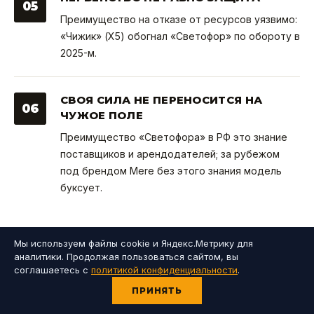
05
Преимущество на отказе от ресурсов уязвимо:
«Чижик» (X5) обогнал «Светофор» по обороту в
2025-м.
СВОЯ СИЛА НЕ ПЕРЕНОСИТСЯ НА
06
ЧУЖОЕ ПОЛЕ
Преимущество «Светофора» в РФ это знание
поставщиков и арендодателей; за рубежом
под брендом Mere без этого знания модель
буксует.
Мы используем файлы cookie и Яндекс.Метрику для
ГЛАВНЫЙ ВЫВОД: ФОРМАТ
аналитики. Продолжая пользоваться сайтом, вы
ПОДСМОТРЕЛИ У ДРУГИХ
соглашаетесь с
политикой конфиденциальности
.
ПРИНЯТЬ
Сеть на 400 миллиардов выросла без всякого