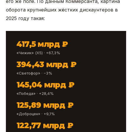
его же поле. По данным Коммерсанта, картина
оборота крупнейших жёстких дискаунтеров в
2025 году такая:
417,5 млрд ₽
«Чижик» (X5) · +67,3%
394,43 млрд ₽
«Светофор» · −3%
145,04 млрд ₽
«Победа» · +28,4%
125,89 млрд ₽
«Доброцен» · +9,1%
122,77 млрд ₽