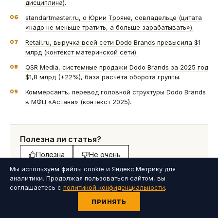
дисциплина).
06
standartmaster.ru, о Юрии Трояне, совладельце (цитата
«надо не меньше тратить, а больше зарабатывать»).
07
Retail.ru, выручка всей сети Dodo Brands превысила $1
млрд (контекст материнской сети).
08
QSR Media, системные продажи Dodo Brands за 2025 год
$1,8 млрд (+22%), база расчёта оборота группы.
09
Коммерсантъ, перевод головной структуры Dodo Brands
в МФЦ «Астана» (контекст 2025).
Полезна ли статья?
Полезна
Не очень
Мы используем файлы cookie и Яндекс.Метрику для
аналитики. Продолжая пользоваться сайтом, вы
соглашаетесь с
политикой конфиденциальности
.
ПРИНЯТЬ