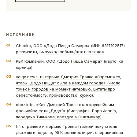
ИСТОЧНИКИ
01
Checko, ООО «Додо Пицца Самара» (ИНН 6317102517):
реквизиты, выручка/прибыль/штат по годам.
02
РБК Компании, ООО «Додо Пицца Самара» (карточка
юрлица).
03
volga.news, интервью Дмитрия Трояна «Стремимся,
чтобы „Додо Пицца“ была в каждом городе» (число
точек и городов на момент интервью, цитаты про
себестоимость, производство, кухню).
04
oboz.info, «Как Дмитрий Троян стал крупнейшим
франчайзи сети „Додо“» (биография, Papa John's,
передача Тинькова, поездка в Сыктывкар).
05
hf.ru, раннее интервью Трояна (тайный покупатель
дважды в неделю, 95% реинвестиции, операционная