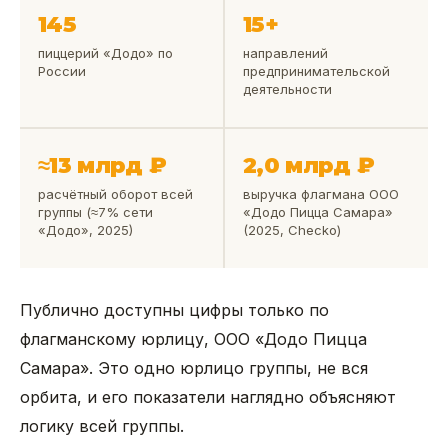
145
15+
пиццерий «Додо» по
направлений
России
предпринимательской
деятельности
≈13 млрд ₽
2,0 млрд ₽
расчётный оборот всей
выручка флагмана ООО
группы (≈7% сети
«Додо Пицца Самара»
«Додо», 2025)
(2025, Checko)
Публично доступны цифры только по
флагманскому юрлицу, ООО «Додо Пицца
Самара». Это одно юрлицо группы, не вся
орбита, и его показатели наглядно объясняют
логику всей группы.