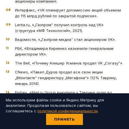
акционеры компании».
08
Интерфакс, «VK планирует допэмиссию акций объемом
до 115 млрд рублей по закрытой подписке».
09
Lenta.ru, «„Газпром“ получил контроль над VK»
(структура «МФ Технологий», 2021).
10
Ведомости, «„Газпром-медиа“ стал акционером VK».
11
РБК, «Владимира Кириенко назначили генеральным
директором VK».
12
The Bell, «Почему Алишер Усманов продал VK „Согазу“».
13
CNews, «Павел Дуров продал все свои акции
„ВКонтакте“ гендиректору „Мегафона“» (12% Таврину,
январь 2014).
14
Forbes, «Mail.ru Group выкупила у Таврина долю во
„ВКонтакте“» (пакет до ~52%, март 2014).
Мы используем файлы cookie и Яндекс.Метрику для
аналитики. Продолжая пользоваться сайтом, вы
15
Lenta.ru, «Основатель „ВКонтакте“ продал свою долю»
соглашаетесь с
политикой конфиденциальности
.
(~$420 млн, контекст).
ПРИНЯТЬ
16
Ведомости, «IPO VK Tech на Московской бирже может
пройти уже в 2025 году».