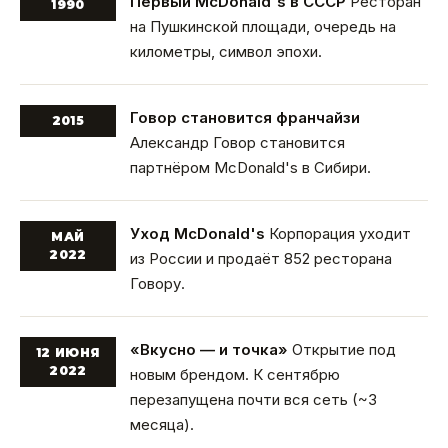
Первый McDonald's в СССР
Ресторан
1990
на Пушкинской площади, очередь на
километры, символ эпохи.
Говор становится франчайзи
2015
Александр Говор становится
партнёром McDonald's в Сибири.
Уход McDonald's
Корпорация уходит
МАЙ
2022
из России и продаёт 852 ресторана
Говору.
«Вкусно — и точка»
Открытие под
12 ИЮНЯ
2022
новым брендом. К сентябрю
перезапущена почти вся сеть (~3
месяца).