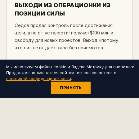
ВЫХОДИ ИЗ ОПЕРАЦИОНКИ ИЗ
ПОЗИЦИИ СИЛЫ
Седов продал контроль после достижения
цели, а не от усталости: получил $100 млн и
свободу для новых проектов. Выход «потому
что сил нет» даёт хаос без присмотра.
Мы используем файлы cookie и Яндекс.Метрику для аналитики.
Продолжая пользоваться сайтом, вы соглашаетесь с
04
политикой конфиденциальности
.
ПРИНЯТЬ
НЕ КОРМИ СЕБЯ РАНО
Первые десять лет вся прибыль уходила в
развитие, первая личная машина — через 12 лет
после старта. «Если собственники начинают
кормить себя раньше, темп роста падает, и
дело умирает».