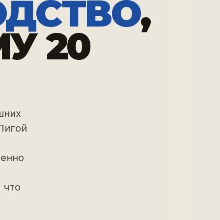
ОДСТВО
,
У 20
шних
Лигой
менно
 что