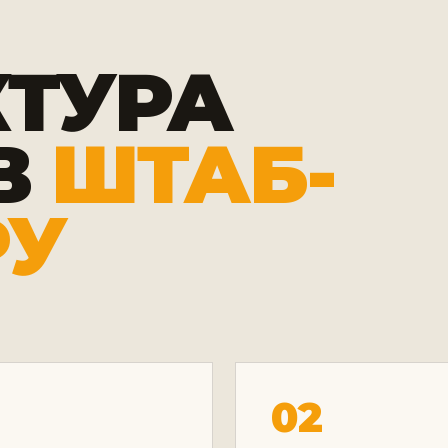
КТУРА
В
ШТАБ-
РУ
02