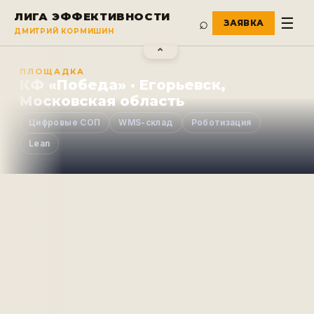
ЛИГА ЭФФЕКТИВНОСТИ
⌕
☰
ДМИТРИЙ КОРМИШИН
⌃
ПЛОЩАДКА
КФ «Победа» · Егорьевск,
Московская область
Цифровые СОП
WMS-склад
Роботизация
Lean