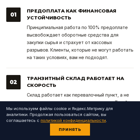
ПРЕДОПЛАТА КАК ФИНАНСОВАЯ
01
УСТОЙЧИВОСТЬ
Принципиальная работа по 100% предоплате
высвобождает оборотные средства для
закупки сырья и страхует от кассовых
разрывов. Клиенты, которые не могут работать
на таких условиях, вам не подходят.
ТРАНЗИТНЫЙ СКЛАД РАБОТАЕТ НА
02
СКОРОСТЬ
Склад работает как перевалочный пункт, а не
как хранилище замороженных активов. Такой
Мы используем файлы cookie и Яндекс.Метрику для
режим требует идеально выстроенных
аналитики. Продолжая пользоваться сайтом, вы
процессов обжарки и отгрузки, но возвращает
соглашаетесь с
политикой конфиденциальности
.
вам деньги в обороте ежедневно.
ПРИНЯТЬ